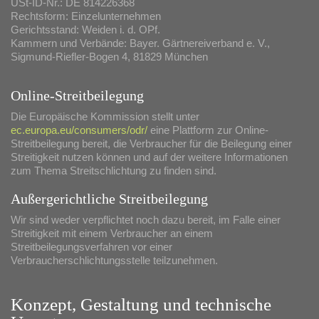
Erden & Dünger
USt-ID-Nr.: DE 814226368
Rechtsform: Einzelunternehmen
Pflanzgefäße & Terracotta
Gerichtsstand: Weiden i. d. OPf.
Kammern und Verbände: Bayer. Gärtnereiverband e. V.,
Pflanzenschutz
Sigmund-Riefler-Bogen 4, 81829 München
Christbäume
Online-Streitbeilegung
Lieferservice
Die Europäische Kommission stellt unter
ec.europa.eu/consumers/odr/
eine Plattform zur Online-
Stellenangebote
Streitbeilegung bereit, die Verbraucher für die Beilegung einer
Streitigkeit nutzen können und auf der weitere Informationen
Über uns
zum Thema Streitschlichtung zu finden sind.
Kontakt
Außergerichtliche Streitbeilegung
Wir sind weder verpflichtet noch dazu bereit, im Falle einer
Streitigkeit mit einem Verbraucher an einem
Streitbeilegungsverfahren vor einer
Verbraucherschlichtungsstelle teilzunehmen.
Konzept, Gestaltung und technische