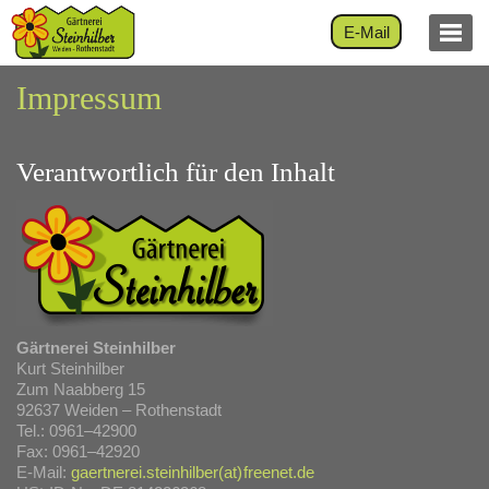
Aktuelles
n
E-Mail
Unser Sortiment
Impressum
Blumensträuße
Trauerschmuck
Verantwortlich für den Inhalt
Hochzeitsschmuck
Tischdekoration
Raumdekoration
Zimmerpflanzen
Balkonpflanzen
Pflanzen für den Garten
Gärtnerei Steinhilber
Kurt Steinhilber
Gemüsepflanzen
Zum Naabberg 15
92637 Weiden – Rothenstadt
Grabpflege / Grabbepflanzung
Tel.: 0961–42900
Fax: 0961–42920
Blumenzwiebeln & Samen
E-Mail:
gaertnerei.steinhilber(at)
freenet.de