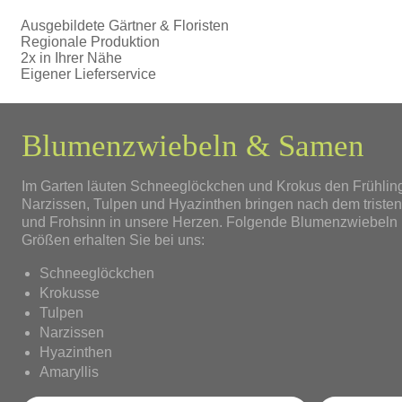
Ausgebildete Gärtner & Floristen
Regionale Produktion
2x in Ihrer Nähe
Eigener Lieferservice
Blumenzwiebeln & Samen
Im Garten läuten Schneeglöckchen und Krokus den Frühling e
Narzissen, Tulpen und Hyazinthen bringen nach dem tristen
und Frohsinn in unsere Herzen. Folgende Blumenzwiebeln 
Größen erhalten Sie bei uns:
Schneeglöckchen
Krokusse
Tulpen
Narzissen
Hyazinthen
Amaryllis