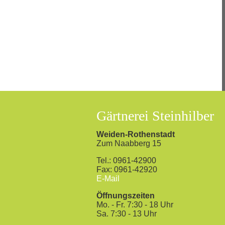
Gärtnerei Steinhilber
Weiden-Rothenstadt
Zum Naabberg 15
Tel.: 0961-42900
Fax: 0961-42920
E-Mail
Öffnungszeiten
Mo. - Fr. 7:30 - 18 Uhr
Sa. 7:30 - 13 Uhr