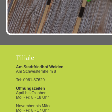
Filiale
Am Stadtfriedhof Weiden
Am Schwesternheim 8
Tel: 0961-37629
Öffnungszeiten
April bis Oktober:
Mo. - Fr. 8 - 18 Uhr
November bis März:
Mo. - Fr. 8 - 17 Uhr